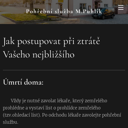
Pohřební služba M.Puhlík
Jak postupovat při ztrátě
Vašeho nejbližšího
Úmrtí doma:
Vždy je nutné zavolat lékaře, který zemřelého
prohlédne a vystaví list o prohlídce zemřelého
(tzv.ohledací list). Po odchodu lékaře zavolejte pohřební
službu.